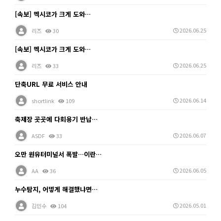
[속보] 멕시코가 크게 도와…
2026.06.25
리즈
30
[속보] 멕시코가 크게 도와…
2026.06.25
리즈
33
단축URL 무료 서비스 안내
2026.06.14
shortlink
109
축제장 곳곳에 다회용기 반납…
2026.06.07
ASDF
33
오만 원유터미널서 폭발…이란…
2026.06.05
AA
36
누수탐지, 어떻게 해결했냐면…
2026.05.01
김민수
104