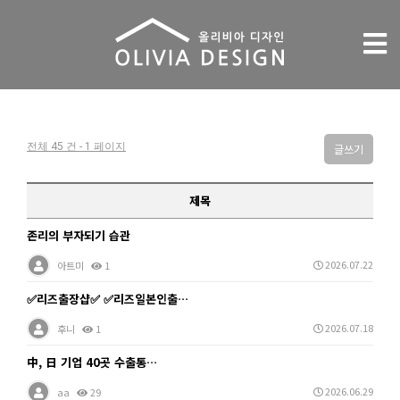
Tog
nav
전체 45 건 - 1 페이지
글쓰기
제목
존리의 부자되기 습관
2026.07.22
아트미
1
✅리즈출장샵✅ ✅리즈일본인출…
2026.07.18
후니
1
中, 日 기업 40곳 수출통…
2026.06.29
aa
29