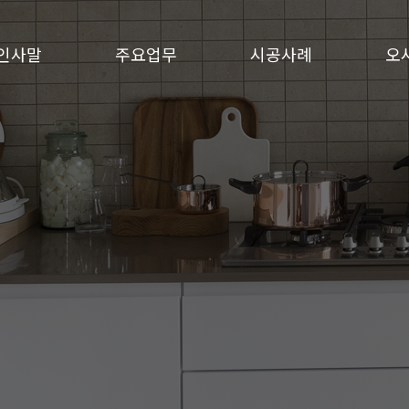
인사말
주요업무
시공사례
오